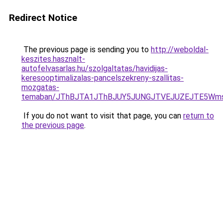
Redirect Notice
The previous page is sending you to
http://weboldal-
keszites.hasznalt-
autofelvasarlas.hu/szolgaltatas/havidijas-
keresooptimalizalas-pancelszekreny-szallitas-
mozgatas-
temaban/JThBJTA1JThBJUY5JUNGJTVEJUZEJTE5Wmsl
If you do not want to visit that page, you can
return to
the previous page
.