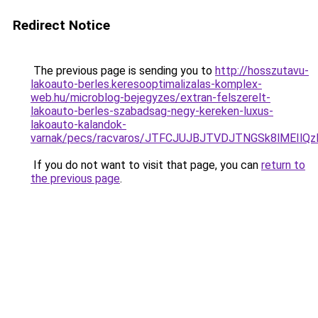
Redirect Notice
The previous page is sending you to
http://hosszutavu-
lakoauto-berles.keresooptimalizalas-komplex-
web.hu/microblog-bejegyzes/extran-felszerelt-
lakoauto-berles-szabadsag-negy-kereken-luxus-
lakoauto-kalandok-
varnak/pecs/racvaros/JTFCJUJBJTVDJTNGSk8lMEIlQ
If you do not want to visit that page, you can
return to
the previous page
.