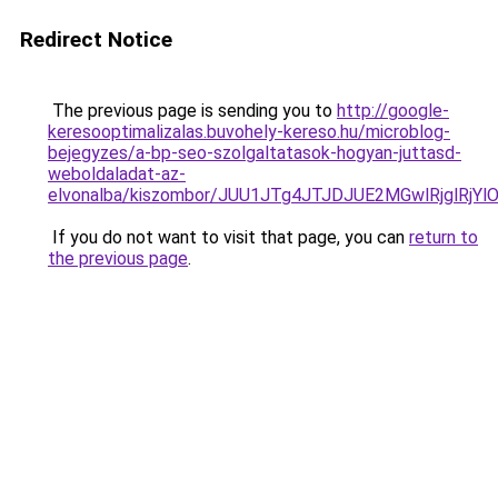
Redirect Notice
The previous page is sending you to
http://google-
keresooptimalizalas.buvohely-kereso.hu/microblog-
bejegyzes/a-bp-seo-szolgaltatasok-hogyan-juttasd-
weboldaladat-az-
elvonalba/kiszombor/JUU1JTg4JTJDJUE2MGwlRjglRj
If you do not want to visit that page, you can
return to
the previous page
.