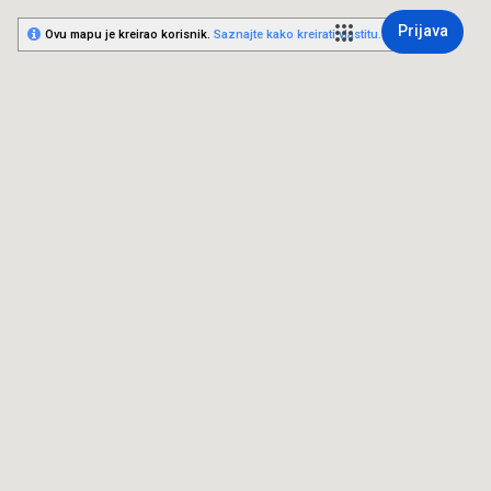
Prijava
Ovu mapu je kreirao korisnik.
Saznajte kako kreirati vlastitu.